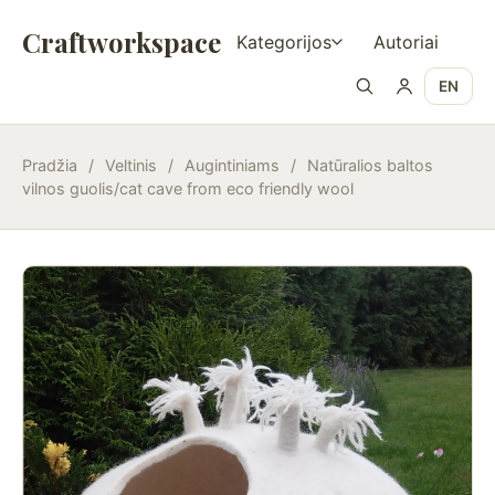
Craftworkspace
Kategorijos
Autoriai
EN
Pradžia
/
Veltinis
/
Augintiniams
/
Natūralios baltos
vilnos guolis/cat cave from eco friendly wool