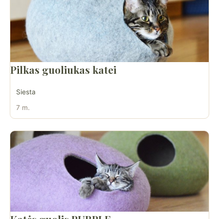
Pilkas guoliukas katei
Siesta
7 m.
Katės guolis PURPLE