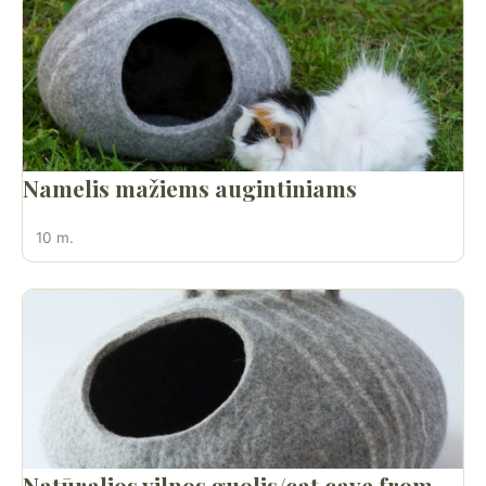
Namelis mažiems augintiniams
10 m.
Natūralios vilnos guolis/cat cave from